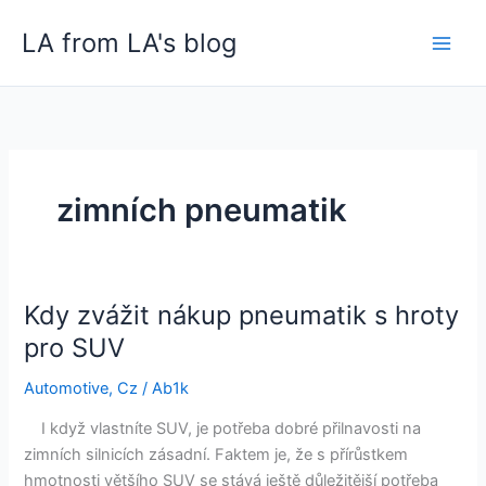
Skip
LA from LA's blog
to
content
zimních pneumatik
Kdy zvážit nákup pneumatik s hroty
Kdy
zvážit
pro SUV
nákup
Automotive
,
Cz
/
Ab1k
pneumatik
s
I když vlastníte SUV, je potřeba dobré přilnavosti na
hroty
zimních silnicích zásadní. Faktem je, že s přírůstkem
pro
hmotnosti většího SUV se stává ještě důležitější potřeba