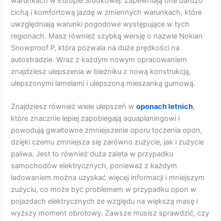
warunkach w Europie Środkowej. Zapewniają one bardzo
cichą i komfortową jazdę w zmiennych warunkach, które
uwzględniają warunki pogodowe występujące w tych
regionach. Masz również szybką wersję o nazwie Nokian
Snowproof P, która pozwala na duże prędkości na
autostradzie. Wraz z każdym nowym opracowaniem
znajdziesz ulepszenia w bieżniku z nową konstrukcją,
ulepszonymi lamelami i ulepszoną mieszanką gumową.
Znajdziesz również wiele ulepszeń w
oponach letnich
,
które znacznie lepiej zapobiegają aquaplaningowi i
powodują gwałtowne zmniejszenie oporu toczenia opon,
dzięki czemu zmniejsza się zarówno zużycie, jak i zużycie
paliwa. Jest to również duża zaleta w przypadku
samochodów elektrycznych, ponieważ z każdym
ładowaniem można uzyskać więcej informacji i mniejszym
zużyciu, co może być problemem w przypadku opon w
pojazdach elektrycznych ze względu na większą masę i
wyższy moment obrotowy. Zawsze musisz sprawdzić, czy